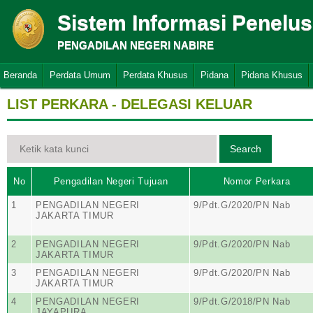
Sistem Informasi Penelu
PENGADILAN NEGERI NABIRE
Beranda
Perdata Umum
Perdata Khusus
Pidana
Pidana Khusus
LIST PERKARA - DELEGASI KELUAR
No
Pengadilan Negeri Tujuan
Nomor Perkara
1
PENGADILAN NEGERI
9/Pdt.G/2020/PN Nab
JAKARTA TIMUR
2
PENGADILAN NEGERI
9/Pdt.G/2020/PN Nab
JAKARTA TIMUR
3
PENGADILAN NEGERI
9/Pdt.G/2020/PN Nab
JAKARTA TIMUR
4
PENGADILAN NEGERI
9/Pdt.G/2018/PN Nab
JAYAPURA