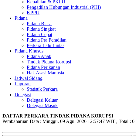
Kepailitan & PKPU
Pengadilan Hubungan Industrial (PHI)
KPPU
Pidana
Pidana Biasa
Pidana Singkat
Pidana Cepat
Pidana Pra Peradilan
Perkara Lalu Lintas
Pidana Khusus
Pidana Anak
Tindak Pidana Korupsi
Pidana Perikanan
Hak Asasi Manusia
Jadwal Sidang
Laporan
Statistik Perkara
Delegasi
Delegasi Keluar
Delegasi Masuk
DAFTAR PERKARA TINDAK PIDANA KORUPSI
Pembaharuan Data : Minggu, 09 Agu. 2026 12:57:47 WIT , Total : 0 