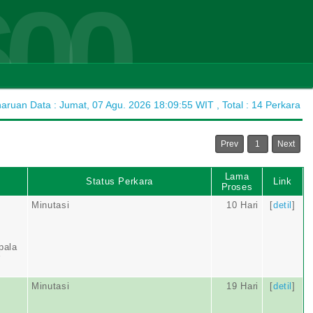
600
ruan Data : Jumat, 07 Agu. 2026 18:09:55 WIT , Total : 14 Perkara
Prev
1
Next
Lama
Status Perkara
Link
Proses
Minutasi
10 Hari
[
detil
]
pala
r
Minutasi
19 Hari
[
detil
]