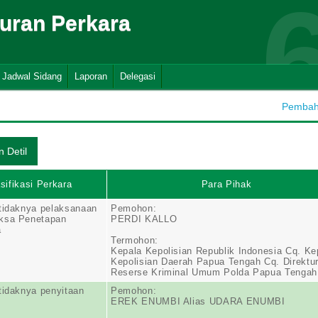
suran Perkara
Jadwal Sidang
Laporan
Delegasi
Pembaha
sifikasi Perkara
Para Pihak
tidaknya pelaksanaan
Pemohon:
ksa Penetapan
PERDI KALLO
a
Termohon:
Kepala Kepolisian Republik Indonesia Cq. Ke
Kepolisian Daerah Papua Tengah Cq. Direktu
Reserse Kriminal Umum Polda Papua Tengah
tidaknya penyitaan
Pemohon:
EREK ENUMBI Alias UDARA ENUMBI