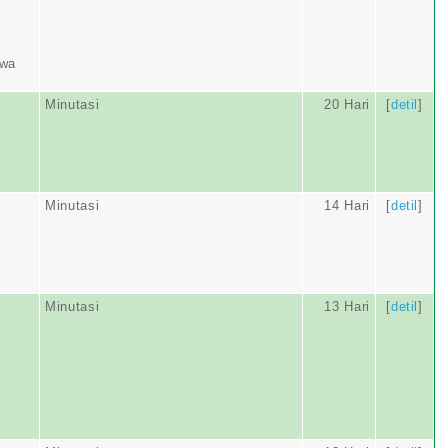
awa
Minutasi
20 Hari
[
detil
]
Minutasi
14 Hari
[
detil
]
Minutasi
13 Hari
[
detil
]