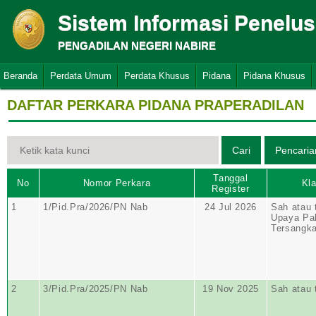
Sistem Informasi Penelu
PENGADILAN NEGERI NABIRE
Beranda
Perdata Umum
Perdata Khusus
Pidana
Pidana Khusus
DAFTAR PERKARA PIDANA PRAPERADILAN
Tanggal
No
Nomor Perkara
Kla
Register
1
1/Pid.Pra/2026/PN Nab
24 Jul 2026
Sah atau 
Upaya Pa
Tersangk
2
3/Pid.Pra/2025/PN Nab
19 Nov 2025
Sah atau 