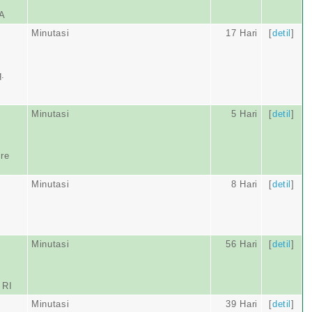
A
Minutasi
17 Hari
[
detil
]
q.
Minutasi
5 Hari
[
detil
]
re
Minutasi
8 Hari
[
detil
]
Minutasi
56 Hari
[
detil
]
 RI
Minutasi
39 Hari
[
detil
]