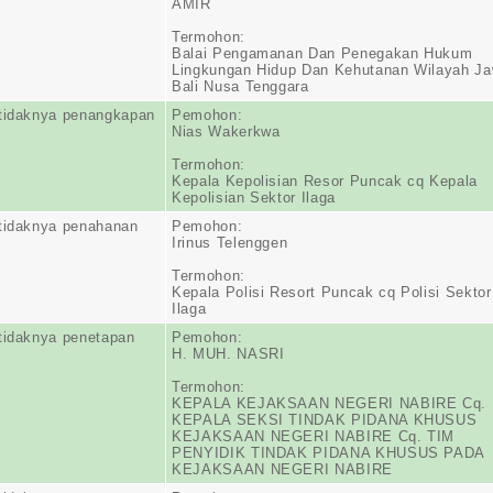
AMIR
Termohon:
Balai Pengamanan Dan Penegakan Hukum
Lingkungan Hidup Dan Kehutanan Wilayah J
Bali Nusa Tenggara
tidaknya penangkapan
Pemohon:
Nias Wakerkwa
Termohon:
Kepala Kepolisian Resor Puncak cq Kepala
Kepolisian Sektor Ilaga
tidaknya penahanan
Pemohon:
Irinus Telenggen
Termohon:
Kepala Polisi Resort Puncak cq Polisi Sektor
Ilaga
tidaknya penetapan
Pemohon:
H. MUH. NASRI
Termohon:
KEPALA KEJAKSAAN NEGERI NABIRE Cq.
KEPALA SEKSI TINDAK PIDANA KHUSUS
KEJAKSAAN NEGERI NABIRE Cq. TIM
PENYIDIK TINDAK PIDANA KHUSUS PADA
KEJAKSAAN NEGERI NABIRE