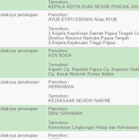
Termohon:
KEPALA KEPOLISIAN RESOR PUNCAK JAY
tidaknya penetapan
Pemohon:
AYUB EYATI EDOWAI Alias AYUB
Termohon:
1.Kepala Kepolisian Daerah Papua Tengah C
Direktur Reserse Narkoba Papua Tengah.
2.Kepala Kejaksaan Tinggi Papua
tidaknya penetapan
Pemohon:
KEN BOGA
Termohon:
Kapolri Cq. Kapolda Papua Cq. Kapolres Nabi
Cq. Kasat Reskrim Polres Nabire
tidaknya penahanan
Pemohon:
HERMAWAN
Termohon:
KEJAKSAAN NEGERI NABIRE
tidaknya penetapan
Pemohon:
DENI SIPANDAN
Termohon:
Kementrian Lingkungan Hidup dan Kehutanan
tidaknya penetapan
Pemohon: